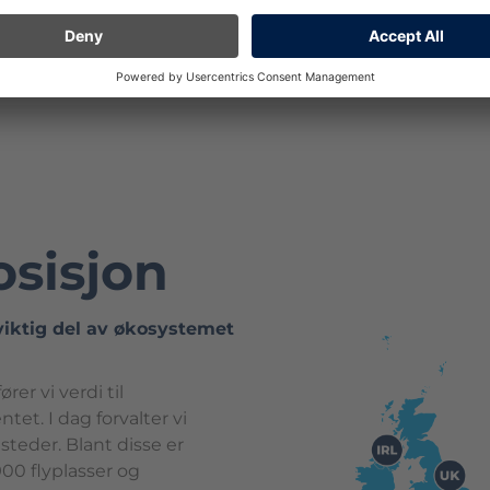
sisjon
viktig del av økosystemet
er vi verdi til
tet. I dag forvalter vi
steder. Blant disse er
00 flyplasser og