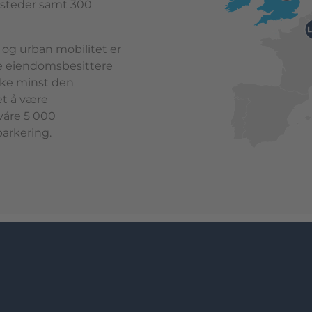
ssteder samt 300
 og urban mobilitet er
ge eiendomsbesittere
kke minst den
et å være
våre 5 000
arkering.