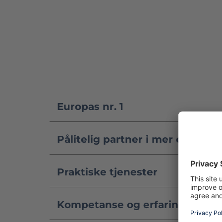
Europas nr. 1
Pålitelig partner i mer enn 50 å
Praktiske tjenester
Kompetanse og erfaring utover