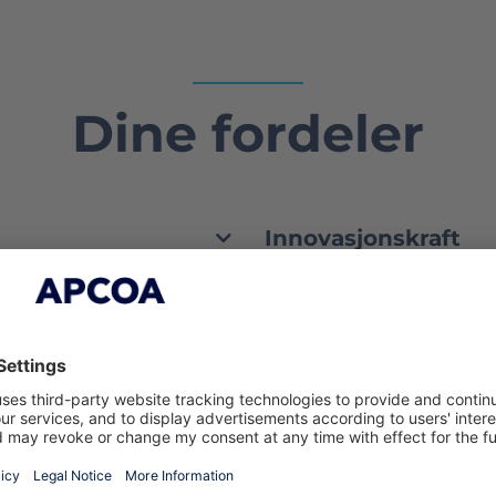
Dine fordeler
Innovasjonskraft
r
Førsteklasses inter
Skreddersydde og b
 parkering
Omfattende nettve