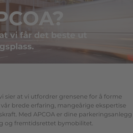
APCOA?
at vi får det beste ut
gsplass.
i sier at vi utfordrer grensene for å forme
 vår brede erfaring, mangeårige ekspertise
nskraft. Med APCOA er dine parkeringsanlegg
g og fremtidsrettet bymobilitet.