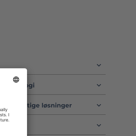
n teknologi
ærekraftige løsninger
rk