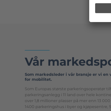
Vår markedspo
Som markedsleder i vår bransje er vi en 
for mobilitet.
Som Europas største parkeringsoperatør tilfør
parkeringsanlegg i 11 land over hele kontinen
over 1,8 millioner plasser på mer enn 13 000 
1400 parkeringshus i byer og kjøpesentre, 9